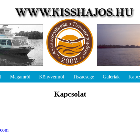
l
Magamról
Könyvemről
Tiszacsege
Galériák
Kapcs
Kapcsolat
.com