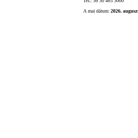
Tel.: 36 30 463 3000
A mai dátum:
2026. auguszt