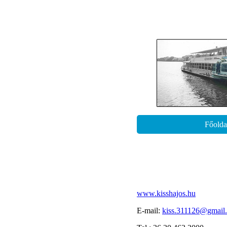
Főolda
www.kisshajos.hu
E-mail:
kiss.311126@gmail