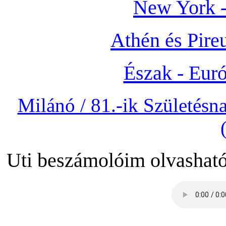
New York 
Athén és Pireu
Észak - Euró
Milánó / 81.-ik Születés
Uti beszámolóim olvashat