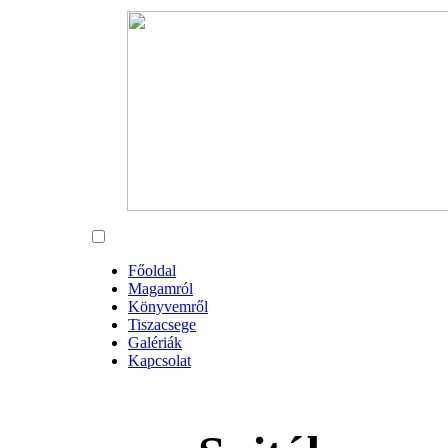
Főoldal
Magamról
Könyvemről
Tiszacsege
Galériák
Kapcsolat