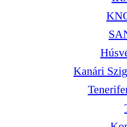
KN
SA
Húsvé
Kanári Szig
Tenerife
Ko