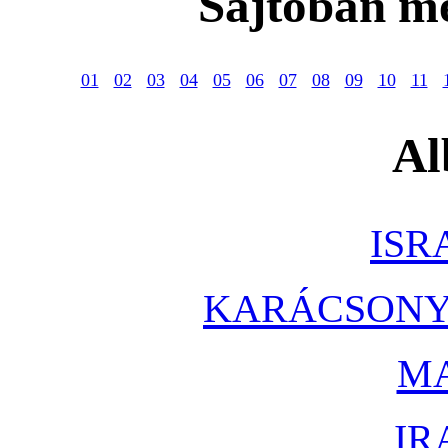
Sajtóban me
01
02
03
04
05
06
07
08
09
10
11
Al
ISR
KARÁCSONY 
M
IR