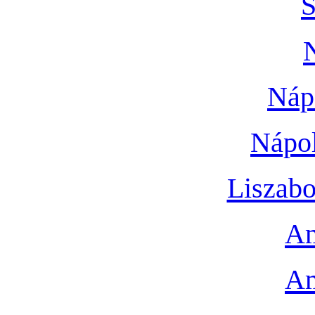
S
Náp
Nápol
Liszabo
Am
Am