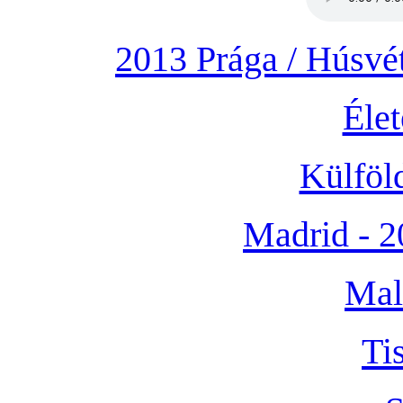
2013 Prága / Húsvét
Éle
Külföl
Madrid - 2
Mal
Ti