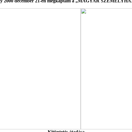
, hogy 2000 december 21-én megkaptam a „MAGYAR SZEMÉLYHA
Kitüntetés átadása