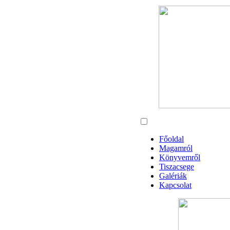
Főoldal
Magamról
Könyvemről
Tiszacsege
Galériák
Kapcsolat