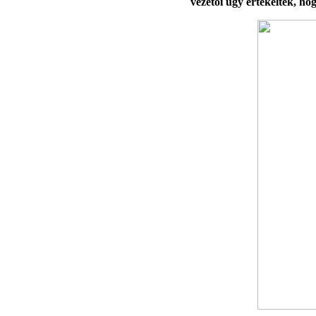
vezetői úgy értékelték