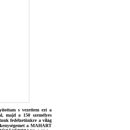
nyítottam s vezettem ezt a
al, majd a 150 személyes
nk fedélzetünkre a világ
tevékenységemet a MAHART