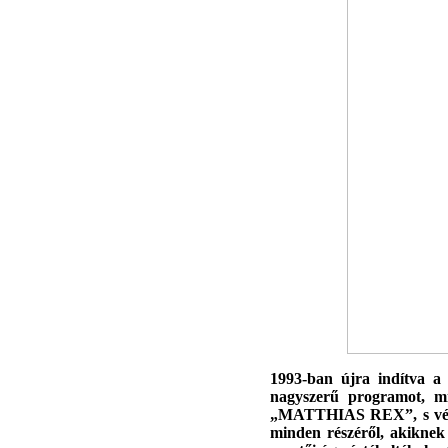
1993-ban újra indítva a t
nagyszerű programot, mi
„MATTHIAS REX”, s végül
minden részéről, akikne