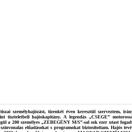
iszai személyhajózást, tizenkét éven keresztül szerveztem, irá
nt tiszteletbeli hajóskapitány. A legendás „CSEGE” motoross
 a 200 személyes „ZEBEGÉNY M/S”-sal sok ezer utast fogadtu
k színvonalas előadásokat s programokat biztosítottam. Hajós 